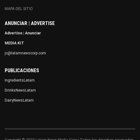
MAPA DEL SITIO
ANUNCIAR | ADVERTISE
Advertise
|
Anunciar
MEDIA KIT
jc@latamnewscorp.com
PUBLICACIONES
IngredientsLatam
DrinksNewsLatam
DairyNewsLatam