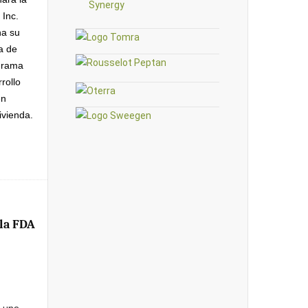
 Inc.
ha su
a de
ograma
rollo
en
ivienda.
 la FDA