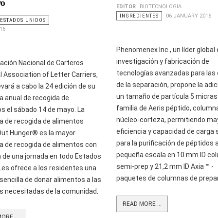
yo
EDITOR
BIOTECNOLOGIA
INGREDIENTES
06 JANUARY 2016
ESTADOS UNIDOS
16
Phenomenex Inc., un lí­der global 
investigación y fabricación de
ación Nacional de Carteros
tecnologías avanzadas para las 
l Association of Letter Carriers,
de la separación, propone la adic
evará a cabo la 24 edición de su
un tamaño de partícula 5 micras
 anual de recogida de
familia de Aeris péptido, column
os el sábado 14 de mayo. La
núcleo-corteza, permitiendo ma
 de recogida de alimentos
eficiencia y capacidad de carga 
ut Hunger® es la mayor
para la purificación de péptidos 
 de recogida de alimentos con
pequeña escala en 10 mm ID co
n de una jornada en todo Estados
semi-prep y 21,2 mm ID Axia ™ -
Les ofrece a los residentes una
paquetes de columnas de prepar
encilla de donar alimentos a las
s necesitadas de la comunidad.
READ MORE ...
ORE ...