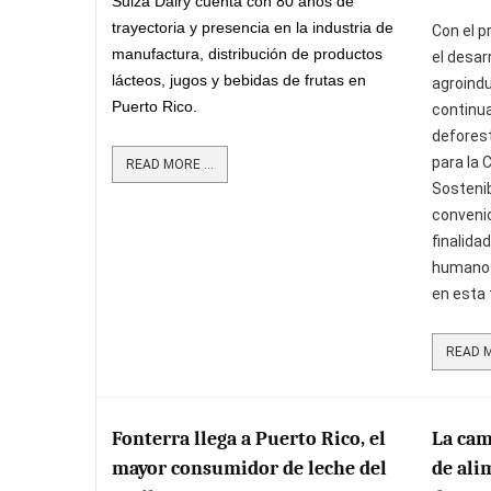
Suiza Dairy cuenta con 80 años de
trayectoria y presencia en la industria de
Con el p
manufactura, distribución de productos
el desar
lácteos, jugos y bebidas de frutas en
agroindu
Puerto Rico.
continua
defores
para la 
READ MORE ...
Sostenib
convenio
finalida
humanos 
en esta 
READ M
Fonterra llega a Puerto Rico, el
La cam
mayor consumidor de leche del
de ali