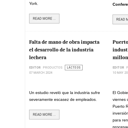
York.
Confer
READ MORE ...
READ M
Falta de mano de obra impacta
Puerto
el desarrollo de la industria
indust
lechera
millon
EDITOR
PRODUCTOS
LÁCTEOS
EDITOR
07 MARCH 2024
10 MAY 20
Un estudio reveló que la industria sufre
El Gobie
severamente escasez de empleados.
viernes 
Puerto R
inversió
READ MORE ...
para ren
procesa