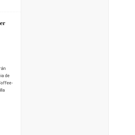
er
rán
ia de
Coffee-
lla