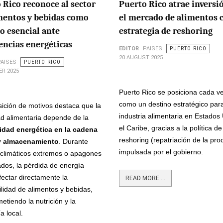
 Rico reconoce al sector
Puerto Rico atrae inversi
mentos y bebidas como
el mercado de alimentos 
io esencial ante
estrategia de reshoring
ncias energéticas
EDITOR
PAISES
PUERTO RICO
20 AUGUST 2025
PAISES
PUERTO RICO
ER 2025
Puerto Rico se posiciona cada v
como un destino estratégico para
ición de motivos destaca que la
industria alimentaria en Estados
d alimentaria depende de la
el Caribe, gracias a la política de
idad energética en la cadena
reshoring (repatriación de la pro
 y almacenamiento
. Durante
impulsada por el gobierno.
 climáticos extremos o apagones
dos, la pérdida de energía
ectar directamente la
READ MORE ...
ilidad de alimentos y bebidas,
tiendo la nutrición y la
 local.