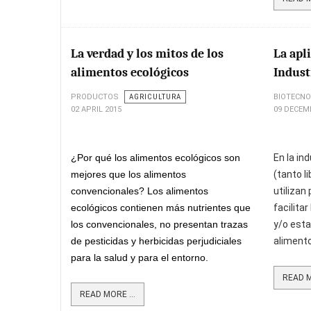
La verdad y los mitos de los
La apl
alimentos ecológicos
Indust
PRODUCTOS
AGRICULTURA
BIOTECNO
02 APRIL 2015
09 DECEM
¿Por qué los alimentos ecológicos son
En la in
mejores que los alimentos
(tanto l
convencionales? Los alimentos
utilizan
ecológicos contienen más nutrientes que
facilita
los convencionales, no presentan trazas
y/o estab
de pesticidas y herbicidas perjudiciales
aliment
para la salud y para el entorno.
READ M
READ MORE ...