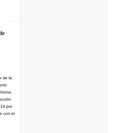
de
e de la
erto
rbona,
ucción
 14 por
n con el