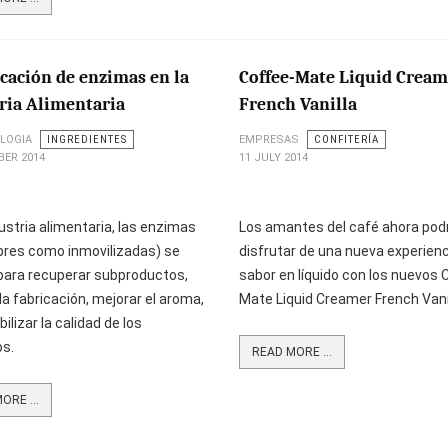
icación de enzimas en la
Coffee-Mate Liquid Cream
ria Alimentaria
French Vanilla
LOGIA
INGREDIENTES
EMPRESAS
CONFITERÍA
BER 2014
11 JULY 2014
dustria alimentaria, las enzimas
Los amantes del café ahora pod
ibres como inmovilizadas) se
disfrutar de una nueva experienc
 para recuperar subproductos,
sabor en líquido con los nuevos 
r la fabricación, mejorar el aroma,
Mate Liquid Creamer French Vani
ilizar la calidad de los
os.
READ MORE ...
ORE ...