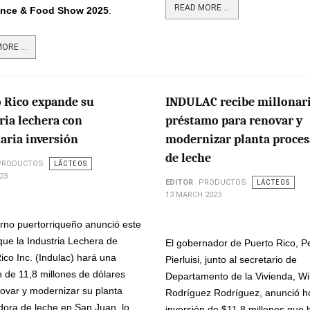
READ MORE ...
ence & Food Show 2025
.
ORE ...
 Rico expande su
INDULAC recibe millonar
ria lechera con
préstamo para renovar y
aria inversión
modernizar planta proce
de leche
PRODUCTOS
LÁCTEOS
23
EDITOR
PRODUCTOS
LÁCTEOS
13 MARCH 2023
rno puertorriqueño anunció este
que la Industria Lechera de
El gobernador de Puerto Rico, P
ico Inc. (Indulac) hará una
Pierluisi, junto al secretario de
n de 11,8 millones de dólares
Departamento de la Vivienda, Wi
ovar y modernizar su planta
Rodríguez Rodríguez, anunció ho
dora de leche en San Juan, lo
inversión de $11.8 millones que 