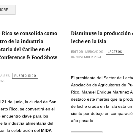
ORE ...
 Rico se consolida como
Disminuye la producción 
tro de la industria
leche en la Isla
taria del Caribe en el
EDITOR
MERCADOS
LÁCTEOS
Conference & Food Show
04 NOVEMBER 2024
PAISES
PUERTO RICO
El presidente del Sector de Lech
025
Asociación de Agricultores de Pu
Rico, Manuel Enrique Martínez A
destacó este martes que la prod
l 21 de junio, la ciudad de San
de leche cruda en la Isla está un
erto Rico, se convertirá en el
ciento por debajo en comparació
 encuentro clave para los
año pasado.
de la industria alimentaria del
con la celebración del
MIDA