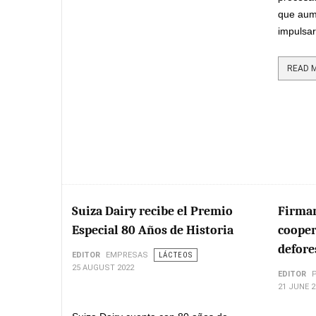
que aum
impulsar
READ M
Suiza Dairy recibe el Premio
Firman
Especial 80 Años de Historia
cooper
defore
EDITOR
EMPRESAS
LÁCTEOS
25 AUGUST 2022
EDITOR
21 JUNE 2