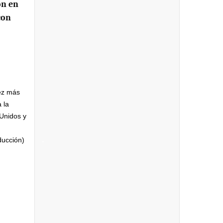
ón en
con
ez más
 la
 Unidos y
ducción)
-