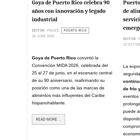
Goya de Puerto Rico celebra 90
Puerto
años con innovación y legado
de ali
industrial
servic
emerge
EDITOR
PAISES
PUERTO RICO
26 JUNE 2026
EDITOR
22 OCTOB
Goya de Puerto Rico
convirtió la
Convención MIDA 2026, celebrada del
La expos
25 al 27 de junio, en el escenario central
segurida
de su 90 aniversario, reafirmando su
continu
posición como una de las marcas de
de frío
alimentos más influyentes del Caribe
eventos
hispanohablante.
prolonga
puede af
disponib
READ MORE ...
comprome
economía