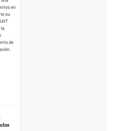
s una
entos en
nte su
e UHT
 la
n
ento de
ación.
a
ulas