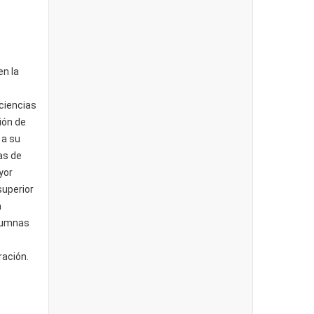
en la
ciencias
ión de
 a su
as de
yor
superior
a
lumnas
ación.