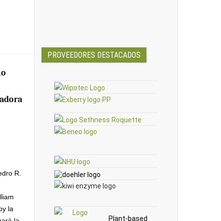
_
PROVEEDORES DESTACADOS
io
sadora
edro R.
lliam
y la
Plant-based
hará la