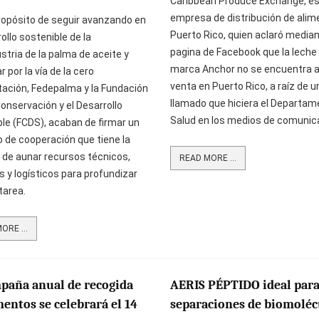
Caribbean Produce Exchange, e
empresa de distribución de alim
ropósito de seguir avanzando en
Puerto Rico, quien aclaró media
rollo sostenible de la
pagina de Facebook que la lech
stria de la palma de aceite y
marca Anchor no se encuentra a
r por la vía de la cero
venta en Puerto Rico, a raíz de u
tación, Fedepalma y la Fundación
llamado que hiciera el Departam
Conservación y el Desarrollo
Salud en los medios de comunic
le (FCDS), acaban de firmar un
 de cooperación que tiene la
d de aunar recursos técnicos,
READ MORE ...
y logísticos para profundizar
tarea.
ORE ...
paña anual de recogida
AERIS PÉPTIDO ideal par
mentos se celebrará el 14
separaciones de biomoléc