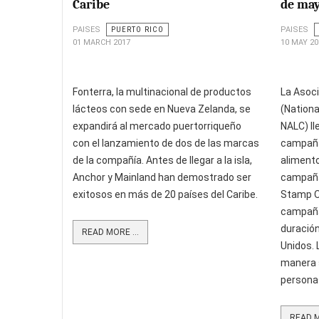
Caribe
de ma
PAISES
PUERTO RICO
PAISES
01 MARCH 2017
10 MAY 20
Fonterra, la multinacional de productos
La Asoci
lácteos con sede en Nueva Zelanda, se
(Nationa
expandirá al mercado puertorriqueño
NALC) ll
con el lanzamiento de dos de las marcas
campaña
de la compañía. Antes de llegar a la isla,
aliment
Anchor y Mainland han demostrado ser
campaña
exitosos en más de 20 países del Caribe.
Stamp O
campaña
duració
READ MORE ...
Unidos. 
manera s
persona
READ M