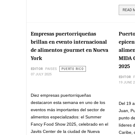
READ M
Empresas puertorriqueñas
Puerto
brillan en evento internacional
epicen
de alimentos gourmet en Nueva
alimen
York
MIDA 
2025
EDITOR
PAISES
PUERTO RICO
07 JULY 2025
EDITOR
19 JUNE 2
Diez empresas puertorriqueñas
destacaron esta semana en uno de los
Del 19 a
eventos más importantes del sector de
Juan, Pu
alimentos especializados: el Summer
punto de
Fancy Food Show 2025, celebrado en el
líderes 
Javits Center de la ciudad de Nueva
Caribe, 