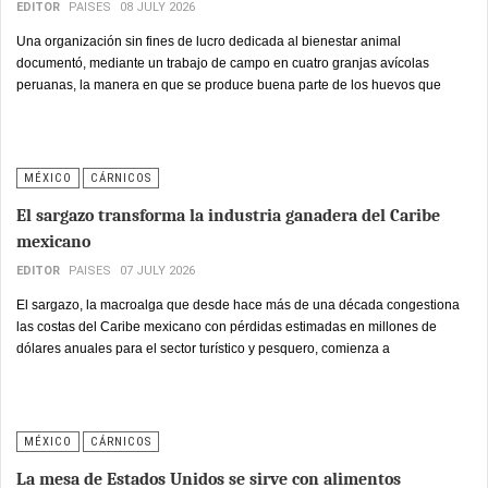
EDITOR
PAISES
08 JULY 2026
Una organización sin fines de lucro dedicada al bienestar animal
documentó, mediante un trabajo de campo en cuatro granjas avícolas
peruanas, la manera en que se produce buena parte de los huevos que
llegan a las mesas del país.
MÉXICO
CÁRNICOS
El sargazo transforma la industria ganadera del Caribe
mexicano
EDITOR
PAISES
07 JULY 2026
El sargazo, la macroalga que desde hace más de una década congestiona
las costas del Caribe mexicano con pérdidas estimadas en millones de
dólares anuales para el sector turístico y pesquero, comienza a
reposicionarse como materia prima estratégica para la industria de nutrición
animal.
MÉXICO
CÁRNICOS
La mesa de Estados Unidos se sirve con alimentos