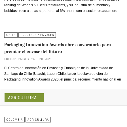
ranking de World's 50 Best Restaurants, y su industria de alimentos y
bebidas crece a tasas superiores al 6% anual, con el sector restaurantero
generando más de 400,000 empleos directos en Lima Metropolitana.
CHILE
PROCESOS / ENVASES
Packaging Innovation Awards abre convocatoria para
premiar el envase del futuro
EDITOR
PAISES
24 JUNE 2026
El Centro de Innovación en Envases y Embalajes de la Universidad de
Santiago de Chile (Usach), Laben Chile, lanzó la octava edición del
Packaging Innovation Awards 2026, el principal reconocimiento nacional en
innovación y sostenibilidad para la industria del envase. Las postulaciones
estarán abiertas de manera gratuita entre el 22 de junio y el 25 de
septiembre de este año, en www.labenchile.cl.
AGRICULTURA
COLOMBIA
AGRICULTURA