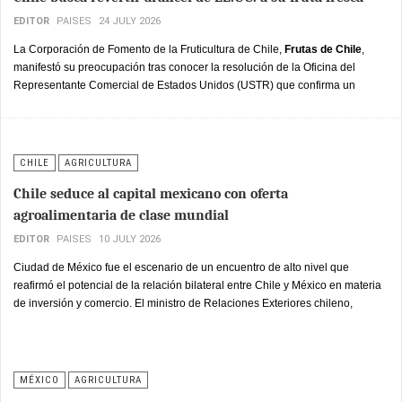
EDITOR
PAISES
24 JULY 2026
La Corporación de Fomento de la Fruticultura de Chile,
Frutas de Chile
,
manifestó su preocupación tras conocer la resolución de la Oficina del
Representante Comercial de Estados Unidos (USTR) que confirma un
arancel adicional de 12,5% a las exportaciones chilenas, en el marco de una
investigación abierta bajo la Sección 301 de la legislación comercial
estadounidense.
CHILE
AGRICULTURA
Chile seduce al capital mexicano con oferta
agroalimentaria de clase mundial
EDITOR
PAISES
10 JULY 2026
Ciudad de México fue el escenario de un encuentro de alto nivel que
reafirmó el potencial de la relación bilateral entre Chile y México en materia
de inversión y comercio. El ministro de Relaciones Exteriores chileno,
Francisco Pérez Mackenna, se reunió con más de 50 líderes empresariales
mexicanos de sectores como alimentos, en el marco del programa Choose
Chile, la iniciativa del gobierno para atraer inversión y talento extranjero
hacia sectores estratégicos del país sudamericano.
MÉXICO
AGRICULTURA