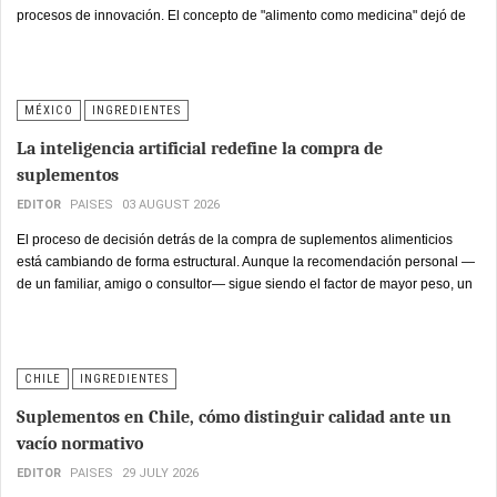
procesos de innovación. El concepto de "alimento como medicina" dejó de
ser un eslogan de marketing para convertirse en un eje de inversión real, en
el que ciencia, regulación y estrategia comercial deben avanzar al mismo
ritmo para producir resultados tangibles en la góndola.
MÉXICO
INGREDIENTES
La inteligencia artificial redefine la compra de
suplementos
EDITOR
PAISES
03 AUGUST 2026
El proceso de decisión detrás de la compra de suplementos alimenticios
está cambiando de forma estructural. Aunque la recomendación personal —
de un familiar, amigo o consultor— sigue siendo el factor de mayor peso, un
número creciente de consumidores complementa esa confianza con
herramientas de inteligencia artificial y otras fuentes digitales antes de
concretar la compra.
CHILE
INGREDIENTES
Suplementos en Chile, cómo distinguir calidad ante un
vacío normativo
EDITOR
PAISES
29 JULY 2026