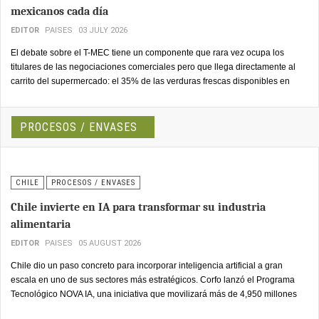
mexicanos cada día
EDITOR
PAISES
03 JULY 2026
El debate sobre el T-MEC tiene un componente que rara vez ocupa los
titulares de las negociaciones comerciales pero que llega directamente al
carrito del supermercado: el 35% de las verduras frescas disponibles en
Estados Unidos proviene de importaciones, y México aporta el 69% de ese
suministro.
PROCESOS / ENVASES
CHILE
PROCESOS / ENVASES
Chile invierte en IA para transformar su industria
alimentaria
EDITOR
PAISES
05 AUGUST 2026
Chile dio un paso concreto para incorporar inteligencia artificial a gran
escala en uno de sus sectores más estratégicos. Corfo lanzó el Programa
Tecnológico NOVA IA, una iniciativa que movilizará más de 4,950 millones
de pesos —2,600 millones aportados por la agencia estatal y 2,350 millones