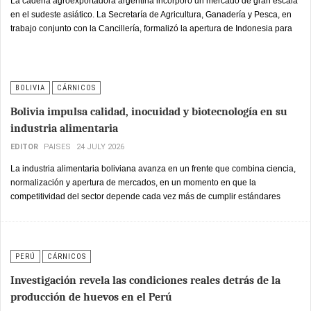
La cadena agroexportadora argentina incorporó un mercado de gran escala
en el sudeste asiático. La Secretaría de Agricultura, Ganadería y Pesca, en
trabajo conjunto con la Cancillería, formalizó la apertura de Indonesia para
la exportación de carne bovina y la reapertura para productos lácteos, tras
un acuerdo sanitario entre el Servicio Nacional de Sanidad y Calidad
Agroalimentaria (SENASA) y la Dirección General de Servicios de
Ganadería y Sanidad Animal (DGLAHS) de ese país.
BOLIVIA
CÁRNICOS
Bolivia impulsa calidad, inocuidad y biotecnología en su
industria alimentaria
EDITOR
PAISES
24 JULY 2026
La industria alimentaria boliviana avanza en un frente que combina ciencia,
normalización y apertura de mercados, en un momento en que la
competitividad del sector depende cada vez más de cumplir estándares
internacionales de calidad y trazabilidad.
PERÚ
CÁRNICOS
Investigación revela las condiciones reales detrás de la
producción de huevos en el Perú