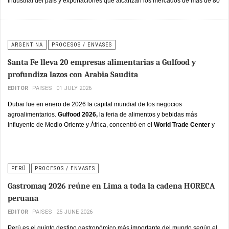
industrial del país y exportaciones que alcanzan los mercados de más de 80
naciones.
ARGENTINA
PROCESOS / ENVASES
Santa Fe lleva 20 empresas alimentarias a Gulfood y
profundiza lazos con Arabia Saudita
EDITOR
PAISES
01 JULY 2026
Dubai fue en enero de 2026 la capital mundial de los negocios
agroalimentarios.
Gulfood 2026,
la feria de alimentos y bebidas más
influyente de Medio Oriente y África, concentró en el
World Trade Center
y
el
Dubai Exhibition
Centre a más de 5,000 empresas expositoras de 122
países, con visitantes de todo el mundo en busca de proveedores confiables
para un mercado que importa el 85% de sus necesidades alimenticias.
PERÚ
PROCESOS / ENVASES
Gastromaq 2026 reúne en Lima a toda la cadena HORECA
peruana
EDITOR
PAISES
25 JUNE 2026
Perú es el quinto destino gastronómico más importante del mundo según el