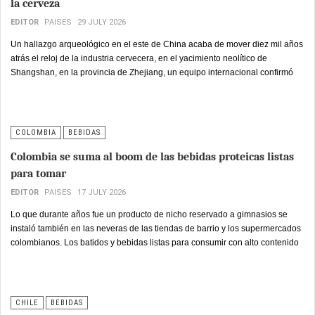
la cerveza
EDITOR
PAISES
29 JULY 2026
Un hallazgo arqueológico en el este de China acaba de mover diez mil años
atrás el reloj de la industria cervecera, en el yacimiento neolítico de
Shangshan, en la provincia de Zhejiang, un equipo internacional confirmó
que comunidades humanas ya fermentaban arroz para producir una bebida
alcohólica ritual mucho antes de que la agricultura se consolidara como
sistema productivo, lo que reescribe el vínculo entre domesticación de
cultivos y desarrollo de bebidas fermentadas.
COLOMBIA
BEBIDAS
Colombia se suma al boom de las bebidas proteicas listas
para tomar
EDITOR
PAISES
17 JULY 2026
Lo que durante años fue un producto de nicho reservado a gimnasios se
instaló también en las neveras de las tiendas de barrio y los supermercados
colombianos. Los batidos y bebidas listas para consumir con alto contenido
proteico dejaron de ser exclusivos de deportistas de alto rendimiento y hoy
responden a una demanda mucho más amplia: consumidores que asocian
la proteína con energía, recuperación física y bienestar general, sin
necesidad de entrenar de forma profesional.
CHILE
BEBIDAS