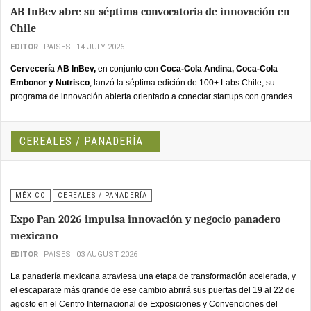
AB InBev abre su séptima convocatoria de innovación en
Chile
EDITOR
PAISES
14 JULY 2026
Cervecería AB InBev,
en conjunto con
Coca-Cola Andina, Coca-Cola
Embonor y Nutrisco
, lanzó la séptima edición de 100+ Labs Chile, su
programa de innovación abierta orientado a conectar startups con grandes
compañías de la industria de alimentos y bebidas para acelerar el desarrollo
de tecnologías y modelos de negocio con potencial de escalabilidad. Las
postulaciones estarán abiertas desde el 9 de julio hasta el 5 de agosto.
CEREALES / PANADERÍA
MÉXICO
CEREALES / PANADERÍA
Expo Pan 2026 impulsa innovación y negocio panadero
mexicano
EDITOR
PAISES
03 AUGUST 2026
La panadería mexicana atraviesa una etapa de transformación acelerada, y
el escaparate más grande de ese cambio abrirá sus puertas del 19 al 22 de
agosto en el Centro Internacional de Exposiciones y Convenciones del