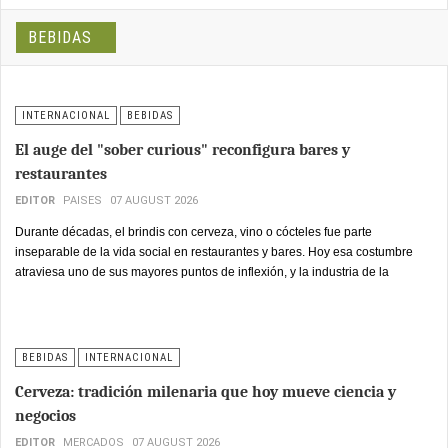
BEBIDAS
INTERNACIONAL
BEBIDAS
El auge del "sober curious" reconfigura bares y
restaurantes
EDITOR
PAISES
07 AUGUST 2026
Durante décadas, el brindis con cerveza, vino o cócteles fue parte
inseparable de la vida social en restaurantes y bares. Hoy esa costumbre
atraviesa uno de sus mayores puntos de inflexión, y la industria de la
hostelería enfrenta una pregunta que va más allá de las ventas: qué pasa
con los espacios de encuentro cuando beber deja de ser el centro de la
experiencia.
BEBIDAS
INTERNACIONAL
Cerveza: tradición milenaria que hoy mueve ciencia y
negocios
EDITOR
MERCADOS
07 AUGUST 2026