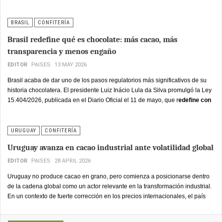
históricos de oferta, el cacao colombiano salió a llenar ese vacío con
resultados sin precedentes: las exportaciones de cacao y derivados
alcanzaron los 413.1 millones de dólares, un crecimiento del 56% frente a
BRASIL
CONFITERÍA
los 265.1 millones de 2024.
Brasil redefine qué es chocolate: más cacao, más
transparencia y menos engaño
EDITOR
PAISES
13 MAY 2026
Brasil acaba de dar uno de los pasos regulatorios más significativos de su
historia chocolatera. El presidente Luiz Inácio Lula da Silva promulgó la Ley
15.404/2026, publicada en el Diario Oficial el 11 de mayo, que r
edefine con
criterios técnicos precisos qué productos pueden llamarse chocolate en
el mercado brasileño
—tanto los de fabricación nacional como los
importados— y establece un plazo de 360 días para que la industria se
URUGUAY
CONFITERÍA
adapte. La norma entrará en vigor en mayo de 2027.
Uruguay avanza en cacao industrial ante volatilidad global
EDITOR
PAISES
28 APRIL 2026
Uruguay no produce cacao en grano, pero comienza a posicionarse dentro
de la cadena global como un actor relevante en la transformación industrial.
En un contexto de fuerte corrección en los precios internacionales, el país
identifica una ventana de oportunidad para procesadores y exportadores,
aunque la volatilidad del mercado obliga a una lectura estratégica y