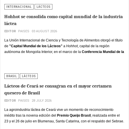
INTERNACIONAL
LÁCTEOS
Hohhot se consolida como capital mundial de la industria
láctea
EDITOR
PAISES
03 AUGUST 2026
La Unión Internacional de Ciencia y Tecnología de Alimentos otorgó el título
de
"Capital Mundial de los Lácteos"
a Hohhot, capital de la región
autónoma de Mongolia Interior, en el marco de la
Conferencia Mundial de la
Industria Láctea 2026,
que reunió a investigadores, ejecutivos y
autoridades bajo el lema de construir un ecosistema lácteo global impulsado
por la tecnología y orientado a la colaboración.
BRASIL
LÁCTEOS
Lácteos de Ceará se consagran en el mayor certamen
quesero de Brasil
EDITOR
PAISES
28 JULY 2026
La agroindustria láctea de Ceará vive un momento de reconocimiento
inédito tras la novena edición del
Premio Queijo Brasil
, realizada entre el
23 y el 26 de julio en Blumenau, Santa Catarina, con el respaldo del Sebrae.