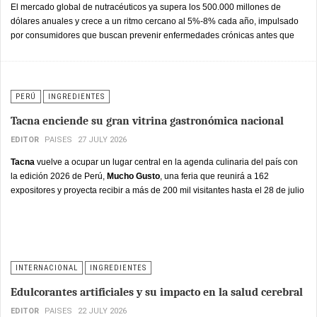
El mercado global de nutracéuticos ya supera los 500.000 millones de
dólares anuales y crece a un ritmo cercano al 5%-8% cada año, impulsado
por consumidores que buscan prevenir enfermedades crónicas antes que
tratarlas.
PERÚ
INGREDIENTES
Tacna enciende su gran vitrina gastronómica nacional
EDITOR
PAISES
27 JULY 2026
Tacna
vuelve a ocupar un lugar central en la agenda culinaria del país con
la edición 2026 de Perú,
Mucho Gusto
, una feria que reunirá a 162
expositores y proyecta recibir a más de 200 mil visitantes hasta el 28 de julio
en el Parque Perú, en Pocollay.
INTERNACIONAL
INGREDIENTES
Edulcorantes artificiales y su impacto en la salud cerebral
EDITOR
PAISES
22 JULY 2026