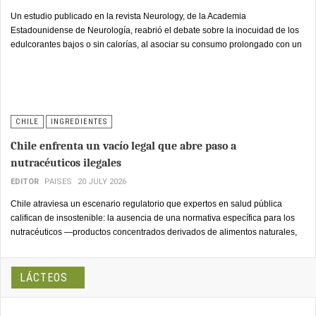
Un estudio publicado en la revista Neurology, de la Academia
Estadounidense de Neurología, reabrió el debate sobre la inocuidad de los
edulcorantes bajos o sin calorías, al asociar su consumo prolongado con un
deterioro más acelerado de la memoria y las funciones cognitivas.
CHILE
INGREDIENTES
Chile enfrenta un vacío legal que abre paso a
nutracéuticos ilegales
EDITOR
PAISES
20 JULY 2026
Chile atraviesa un escenario regulatorio que expertos en salud pública
califican de insostenible: la ausencia de una normativa específica para los
nutracéuticos —productos concentrados derivados de alimentos naturales,
disponibles en cápsulas o polvos, con beneficios terapéuticos respaldados
por evidencia científica— dejó al mercado nacional expuesto a una ola
creciente de informalidad y falsificación, con consecuencias directas para la
LÁCTEOS
salud de miles de consumidores.