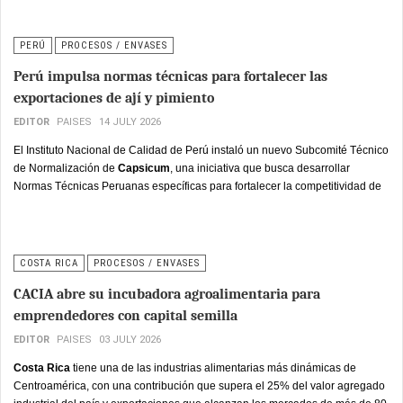
por los propios participantes— para desarrollar soluciones basadas en
inteligencia artificial orientadas a reducir pérdidas alimentarias, optimizar
procesos productivos y fortalecer la competitividad de la industria de
PERÚ
PROCESOS / ENVASES
alimentos y bebidas del país.
Perú impulsa normas técnicas para fortalecer las
exportaciones de ají y pimiento
EDITOR
PAISES
14 JULY 2026
El Instituto Nacional de Calidad de Perú instaló un nuevo Subcomité Técnico
de Normalización de
Capsicum
, una iniciativa que busca desarrollar
Normas Técnicas Peruanas específicas para fortalecer la competitividad de
toda la cadena productiva de ajíes, pimientos y sus derivados, uno de los
segmentos más dinámicos de la agroexportación del país.
COSTA RICA
PROCESOS / ENVASES
CACIA abre su incubadora agroalimentaria para
emprendedores con capital semilla
EDITOR
PAISES
03 JULY 2026
Costa Rica
tiene una de las industrias alimentarias más dinámicas de
Centroamérica, con una contribución que supera el 25% del valor agregado