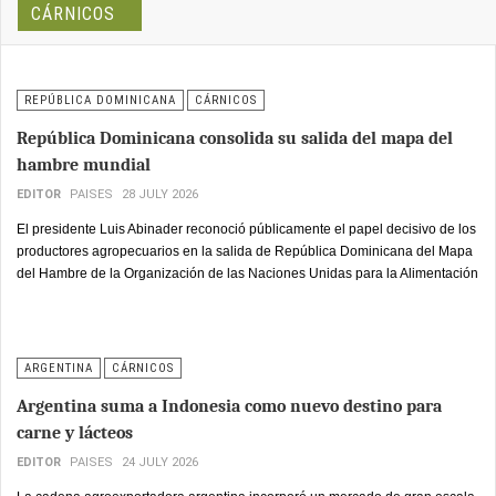
cautelosa por parte de la industria alimentaria.
CÁRNICOS
REPÚBLICA DOMINICANA
CÁRNICOS
República Dominicana consolida su salida del mapa del
hambre mundial
EDITOR
PAISES
28 JULY 2026
El presidente Luis Abinader reconoció públicamente el papel decisivo de los
productores agropecuarios en la salida de República Dominicana del Mapa
del Hambre de la Organización de las Naciones Unidas para la Alimentación
y la Agricultura (
FAO
), un logro que calificó como patrimonio de todo el
pueblo dominicano.
ARGENTINA
CÁRNICOS
Argentina suma a Indonesia como nuevo destino para
carne y lácteos
EDITOR
PAISES
24 JULY 2026