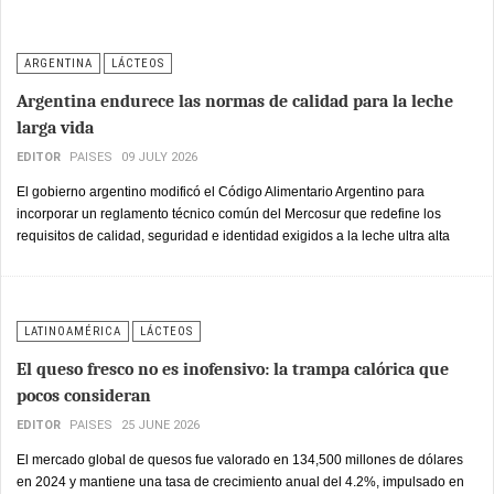
ARGENTINA
LÁCTEOS
Argentina endurece las normas de calidad para la leche
larga vida
EDITOR
PAISES
09 JULY 2026
El gobierno argentino modificó el Código Alimentario Argentino para
incorporar un reglamento técnico común del Mercosur que redefine los
requisitos de calidad, seguridad e identidad exigidos a la leche ultra alta
temperatura, un cambio que impacta directamente sobre las principales
marcas del segmento larga vida en el país.
LATINOAMÉRICA
LÁCTEOS
El queso fresco no es inofensivo: la trampa calórica que
pocos consideran
EDITOR
PAISES
25 JUNE 2026
El mercado global de quesos fue valorado en 134,500 millones de dólares
en 2024 y mantiene una tasa de crecimiento anual del 4.2%, impulsado en