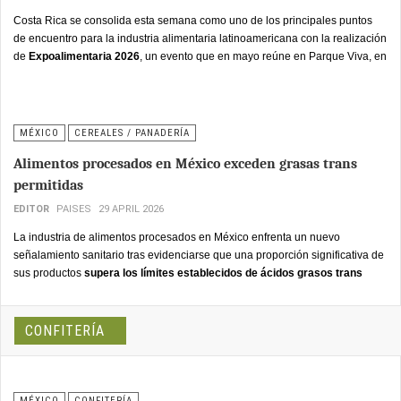
Costa Rica se consolida esta semana como uno de los principales puntos
de encuentro para la industria alimentaria latinoamericana con la realización
de
Expoalimentaria 2026
, un evento que en mayo reúne en Parque Viva, en
Alajuela, a empresas, investigadores, fabricantes, desarrolladores
tecnológicos y líderes de sostenibilidad de toda la región.
MÉXICO
CEREALES / PANADERÍA
Alimentos procesados en México exceden grasas trans
permitidas
EDITOR
PAISES
29 APRIL 2026
La industria de alimentos procesados en México enfrenta un nuevo
señalamiento sanitario tras evidenciarse que una proporción significativa de
sus productos
supera los límites establecidos de ácidos grasos trans
(AGT)
, compuestos asociados con un mayor riesgo de enfermedades
cardiovasculares, diabetes tipo 2 y alteraciones en los niveles de colesterol.
CONFITERÍA
MÉXICO
CONFITERÍA