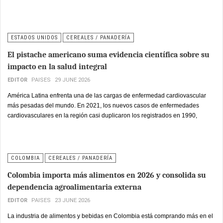
World Trade Center y el Pepsi Center de la Ciudad de México.
ESTADOS UNIDOS
CEREALES / PANADERÍA
El pistache americano suma evidencia científica sobre su
impacto en la salud integral
EDITOR
PAISES
29 JUNE 2026
América Latina enfrenta una de las cargas de enfermedad cardiovascular
más pesadas del mundo. En 2021, los nuevos casos de enfermedades
cardiovasculares en la región casi duplicaron los registrados en 1990,
pasando de 2 millones a 4.1 millones anuales, y el número total de casos
prevalentes saltó de 20 millones a 47 millones en ese mismo período.
COLOMBIA
CEREALES / PANADERÍA
Colombia importa más alimentos en 2026 y consolida su
dependencia agroalimentaria externa
EDITOR
PAISES
23 JUNE 2026
La industria de alimentos y bebidas en Colombia está comprando más en el