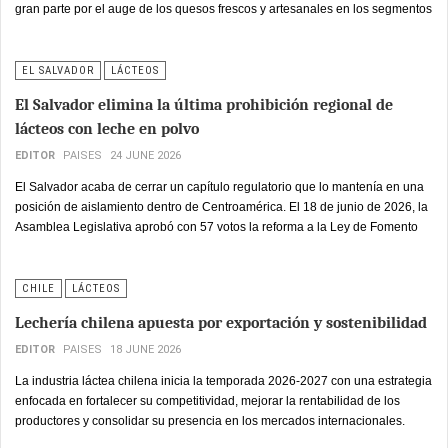
gran parte por el auge de los quesos frescos y artesanales en los segmentos
de alimentación saludable.
EL SALVADOR
LÁCTEOS
El Salvador elimina la última prohibición regional de
lácteos con leche en polvo
EDITOR
PAISES
24 JUNE 2026
El Salvador acaba de cerrar un capítulo regulatorio que lo mantenía en una
posición de aislamiento dentro de Centroamérica. El 18 de junio de 2026, la
Asamblea Legislativa aprobó con 57 votos la reforma a la Ley de Fomento
de la Producción Higiénica de la Leche y Productos Lácteos, eliminando la
prohibición de comercializar leche, crema y quesos elaborados mediante
reconstitución o recombinación de leche en polvo, restricción que data de
CHILE
LÁCTEOS
1960 y que en las últimas décadas mantuvo a El Salvador como el único
Lechería chilena apuesta por exportación y sostenibilidad
país de la región que vedaba expresamente esa práctica.
EDITOR
PAISES
18 JUNE 2026
La industria láctea chilena inicia la temporada 2026-2027 con una estrategia
enfocada en fortalecer su competitividad, mejorar la rentabilidad de los
productores y consolidar su presencia en los mercados internacionales.