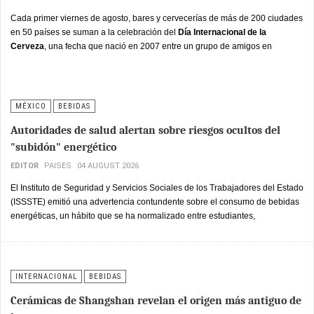
Cada primer viernes de agosto, bares y cervecerías de más de 200 ciudades
en 50 países se suman a la celebración del
Día Internacional de la
Cerveza
, una fecha que nació en 2007 entre un grupo de amigos en
California y que con el tiempo se transformó en un fenómeno global.
MÉXICO
BEBIDAS
Autoridades de salud alertan sobre riesgos ocultos del
"subidón" energético
EDITOR
PAISES
04 AUGUST 2026
El Instituto de Seguridad y Servicios Sociales de los Trabajadores del Estado
(ISSSTE) emitió una advertencia contundente sobre el consumo de bebidas
energéticas, un hábito que se ha normalizado entre estudiantes,
trabajadores de jornadas extensas y deportistas amateur.
INTERNACIONAL
BEBIDAS
Cerámicas de Shangshan revelan el origen más antiguo de