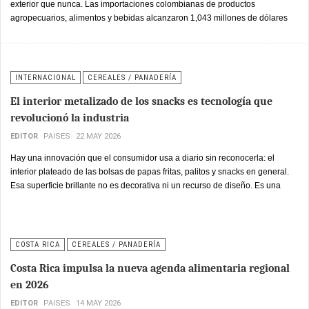
exterior que nunca. Las importaciones colombianas de productos
agropecuarios, alimentos y bebidas alcanzaron 1,043 millones de dólares
en abril de 2026, con un crecimiento del 19.9% frente al mismo mes del año
anterior, impulsadas principalmente por el aumento del 28.7% en las
compras de productos alimenticios y animales vivos.
INTERNACIONAL
CEREALES / PANADERÍA
El interior metalizado de los snacks es tecnología que
revolucionó la industria
EDITOR
PAISES
22 MAY 2026
Hay una innovación que el consumidor usa a diario sin reconocerla: el
interior plateado de las bolsas de papas fritas, palitos y snacks en general.
Esa superficie brillante no es decorativa ni un recurso de diseño. Es una
barrera tecnológica multicapa que desde los años 80 transformó
radicalmente la vida útil de los productos salados y permitió que la industria
de snacks alcanzara la escala global que tiene hoy.
COSTA RICA
CEREALES / PANADERÍA
Costa Rica impulsa la nueva agenda alimentaria regional
en 2026
EDITOR
PAISES
14 MAY 2026