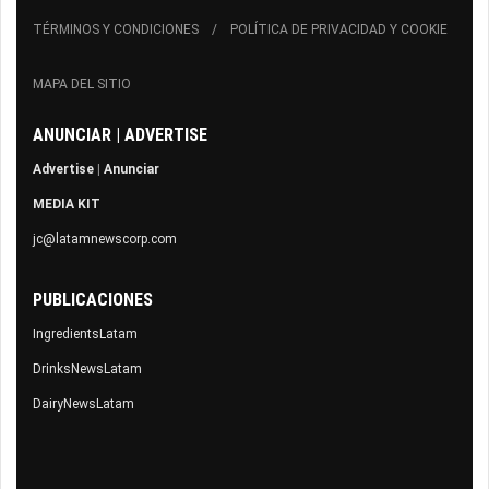
TÉRMINOS Y CONDICIONES
POLÍTICA DE PRIVACIDAD Y COOKIE
MAPA DEL SITIO
ANUNCIAR | ADVERTISE
Advertise
|
Anunciar
MEDIA KIT
jc@latamnewscorp.com
PUBLICACIONES
IngredientsLatam
DrinksNewsLatam
DairyNewsLatam