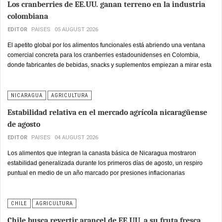
Los cranberries de EE.UU. ganan terreno en la industria
colombiana
EDITOR
PAISES
05 AUGUST 2026
El apetito global por los alimentos funcionales está abriendo una ventana
comercial concreta para los cranberries estadounidenses en Colombia,
donde fabricantes de bebidas, snacks y suplementos empiezan a mirar esta
fruta ácida como ingrediente estratégico para diferenciar sus portafolios en
un mercado cada vez más orientado hacia productos con respaldo científico.
NICARAGUA
AGRICULTURA
Estabilidad relativa en el mercado agrícola nicaragüense
de agosto
EDITOR
PAISES
04 AUGUST 2026
Los alimentos que integran la canasta básica de Nicaragua mostraron
estabilidad generalizada durante los primeros días de agosto, un respiro
puntual en medio de un año marcado por presiones inflacionarias
persistentes sobre el gasto familiar.
CHILE
AGRICULTURA
Chile busca revertir arancel de EE.UU. a su fruta fresca