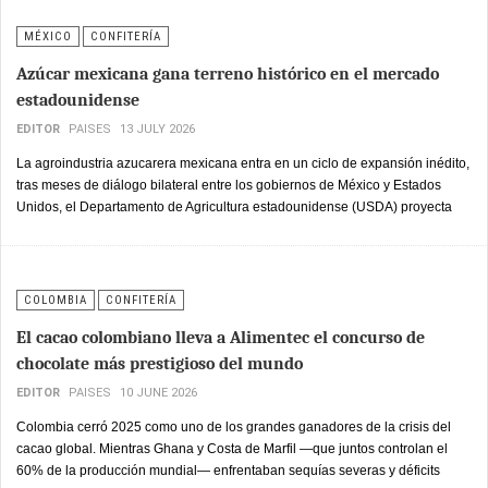
MÉXICO
CONFITERÍA
Azúcar mexicana gana terreno histórico en el mercado
estadounidense
EDITOR
PAISES
13 JULY 2026
La agroindustria azucarera mexicana entra en un ciclo de expansión inédito,
tras meses de diálogo bilateral entre los gobiernos de México y Estados
Unidos, el Departamento de Agricultura estadounidense (USDA) proyecta
importar 1,152,000 toneladas de azúcar mexicana durante el ciclo 2026-
2027, una cifra 512% superior a la estimada para la temporada 2025-2026.
COLOMBIA
CONFITERÍA
El cacao colombiano lleva a Alimentec el concurso de
chocolate más prestigioso del mundo
EDITOR
PAISES
10 JUNE 2026
Colombia cerró 2025 como uno de los grandes ganadores de la crisis del
cacao global. Mientras Ghana y Costa de Marfil —que juntos controlan el
60% de la producción mundial— enfrentaban sequías severas y déficits