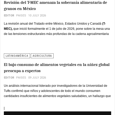
Revisión del T-MEC amenaza la soberanía alimentaria de
granos en México
EDITOR
PAISES
10 JULY 2026
La revisión anual del Tratado entre México, Estados Unidos y Canadá
(T-
MEC),
que inició formalmente el 1 de julio de 2026, pone sobre la mesa una
de las tensiones estructurales más profundas de la cadena agroalimentaria
mexicana: la dependencia creciente de granos importados frente a una
producción nacional que retrocede desde 2016.
LATINOAMÉRICA
AGRICULTURA
El bajo consumo de alimentos vegetales en la niñez global
preocupa a expertos
EDITOR
PAISES
09 JULY 2026
Un análisis internacional liderado por investigadores de la Universidad de
Tufts confirmó que niños y adolescentes de todo el mundo consumen
cantidades insuficientes de alimentos vegetales saludables, un hallazgo que
reabre el debate sobre las políticas de nutrición infantil y sobre el rol de la
industria alimentaria en el diseño de productos accesibles y nutritivos para
|
las primeras etapas de vida.