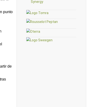
un punto
n
el
rtir de
tras