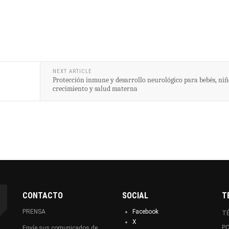
NEXT ARTICLE
Protección inmune y desarrollo neurológico para bebés, niñ
crecimiento y salud materna
CONTACTO
SOCIAL
T
PRENSA
Facebook
TÉ
X
PO
Envíe sus comunicados de