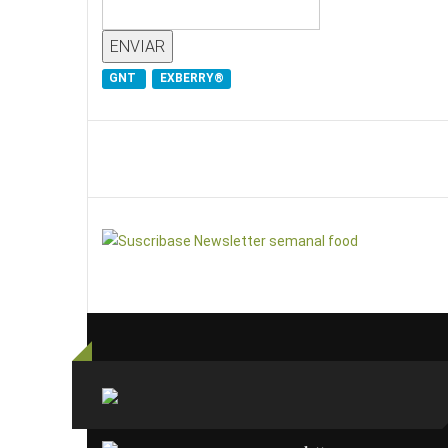
GNT
EXBERRY®