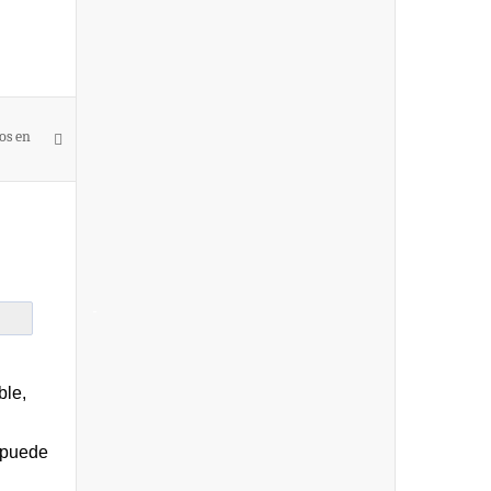
os en
-
ble,
 puede