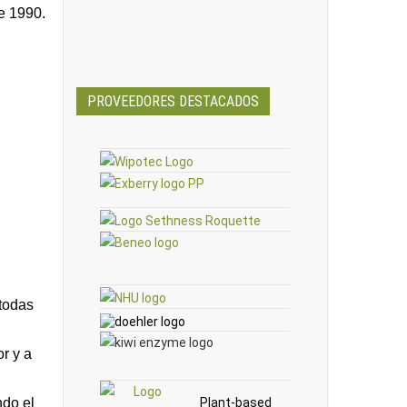
e 1990.
_
PROVEEDORES DESTACADOS
todas
r y a
ndo el
Plant-based