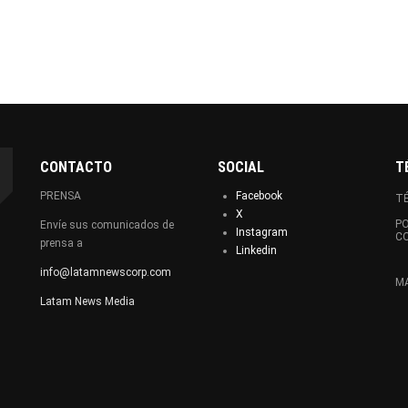
CONTACTO
SOCIAL
T
PRENSA
Facebook
TÉ
X
PO
Envíe sus comunicados de
Instagram
C
prensa a
Linkedin
info@latamnewscorp.com
MA
Latam News Media