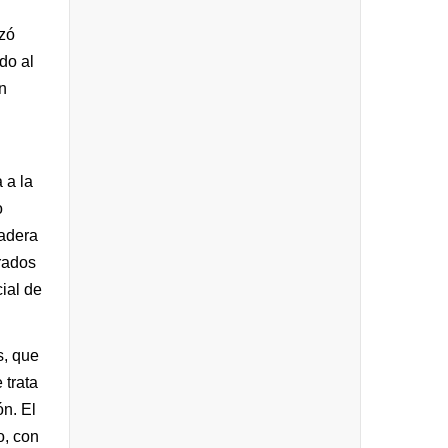
nzó
do al
n
 a la
o
dadera
rados
ial de
s, que
 trata
n. El
o, con