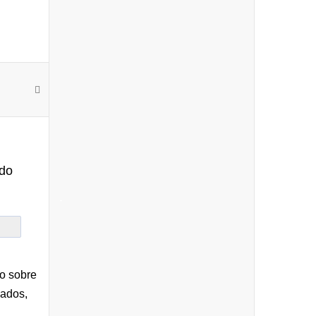
ndo
-
do sobre
vados,