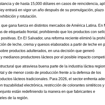
nstancia y de hasta 15,000 dólares en casos de reincidencia, ap
 ley entrará en vigor un año después de su promulgación, plazo
xhibición y rotulación.
 que gana fuerza en distintos mercados de América Latina. En 
 de etiquetado frontal, prohibiendo que los productos con sell
positivas. En El Salvador, una reforma reciente eliminó la proh
ción de leche, crema y quesos elaborados a partir de leche en 
 sobre productos adulterados, en una decisión que generó
 medianos productores lácteos por el posible impacto competit
uctural que atraviesa buena parte de la industria láctea regiona
tal y de menor costo de producción frente a la defensa de los
oductos lácteos tradicionales. Para 2026, el sector enfrenta ad
 trazabilidad electrónica, restricción de colorantes sintéticos y
onjunto están redefiniendo la manera en que fabricantes e
les de la región.