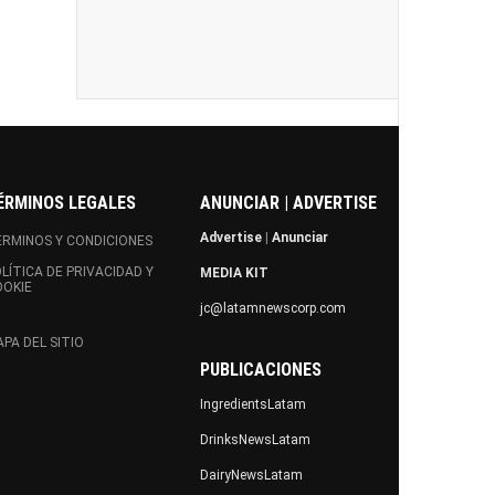
ÉRMINOS LEGALES
ANUNCIAR | ADVERTISE
Advertise
|
Anunciar
RMINOS Y CONDICIONES
LÍTICA DE PRIVACIDAD Y
MEDIA KIT
OOKIE
jc@latamnewscorp.com
PA DEL SITIO
PUBLICACIONES
IngredientsLatam
DrinksNewsLatam
DairyNewsLatam