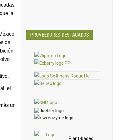
licadas
 que la
_
México,
PROVEEDORES DESTACADOS
os de
ibición
polvo
ivo.
l: el
emás un
Plant-based