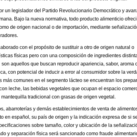
por un legislador del Partido Revolucionario Democrático y ava
mana. Bajo la nueva normativa, todo producto alimenticio ofreci
omo de origen nacional o de importación, mediante señalizació
eradores.
borado con el propósito de sustituir a otro de origen natural o
ísticas físicas pero con una composición de ingredientes distinta
e, son aquellos que buscan reproducir apariencia, sabor, aroma 
ca, con potencial de inducir a error al consumidor sobre la ver
los más comunes en el segmento lácteo se encuentran los prepa
con leche, las bebidas vegetales que ocupan el espacio comerc
 mantequilla tradicional con grasas de origen vegetal.
, abarroterías y demás establecimientos de venta de alimento
 en español, su país de origen y la indicación expresa de si se
cificaciones sobre tamaño, color y ubicación de la señalizació
ado y separación física será sancionado como fraude alimentari