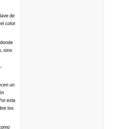
clave de
el color
e donde
, sino
,
recen un
ón
Por esta
bre los
_
 como