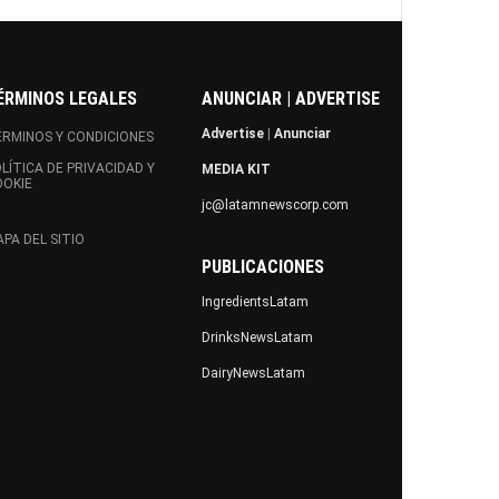
ÉRMINOS LEGALES
ANUNCIAR | ADVERTISE
Advertise
|
Anunciar
RMINOS Y CONDICIONES
LÍTICA DE PRIVACIDAD Y
MEDIA KIT
OOKIE
jc@latamnewscorp.com
PA DEL SITIO
PUBLICACIONES
IngredientsLatam
DrinksNewsLatam
DairyNewsLatam