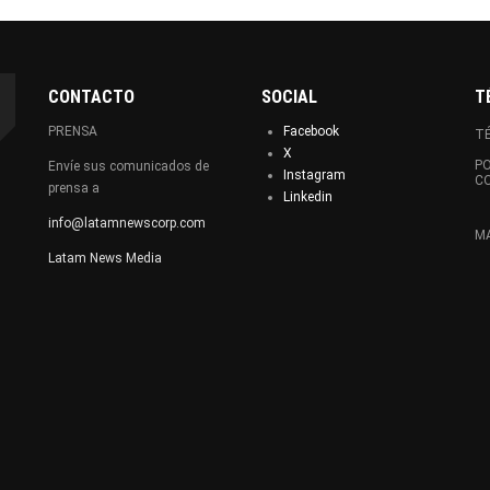
CONTACTO
SOCIAL
T
PRENSA
Facebook
TÉ
X
PO
Envíe sus comunicados de
Instagram
C
prensa a
Linkedin
info@latamnewscorp.com
MA
Latam News Media