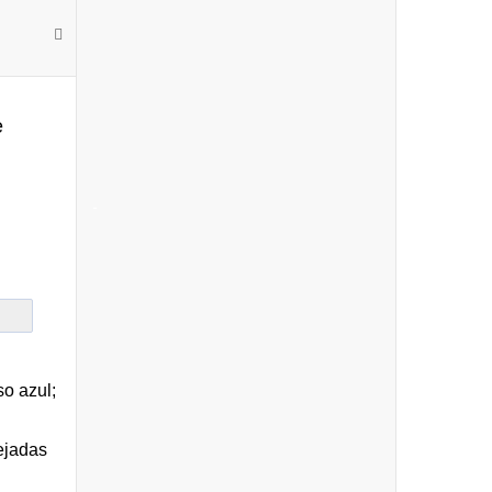
e
-
o azul;
rejadas