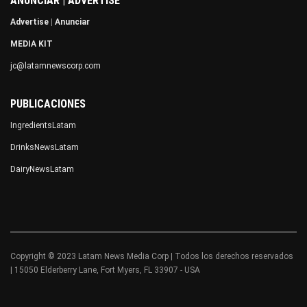
ANUNCIAR | ADVERTISE
Advertise
|
Anunciar
MEDIA KIT
jc@latamnewscorp.com
PUBLICACIONES
IngredientsLatam
DrinksNewsLatam
DairyNewsLatam
Copyright © 2023 Latam News Media Corp | Todos los derechos reservados
| 15050 Elderberry Lane, Fort Myers, FL 33907 - USA