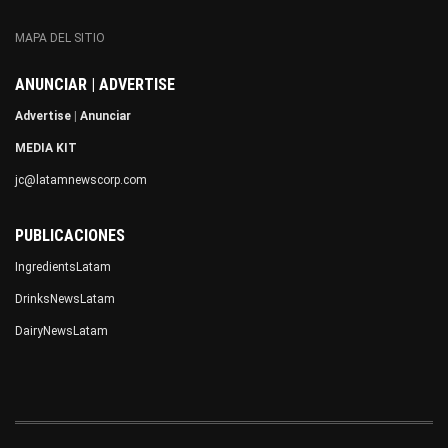
MAPA DEL SITIO
ANUNCIAR | ADVERTISE
Advertise
|
Anunciar
MEDIA KIT
jc@latamnewscorp.com
PUBLICACIONES
IngredientsLatam
DrinksNewsLatam
DairyNewsLatam