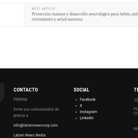
NEXT ARTICLE
Protección inmune y desarrollo neurológico para bebés, niñ
crecimiento y salud materna
CONTACTO
SOCIAL
T
PRENSA
Facebook
TÉ
X
PO
Envíe sus comunicados de
Instagram
C
prensa a
Linkedin
info@latamnewscorp.com
MA
Latam News Media