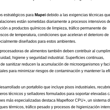
os estratégicos para
Mapei
debido a las exigencias técnicas qu
talaciones están sometidas diariamente a procesos intensivos d
ión a productos químicos de limpieza, tráfico permanente de
cos de temperatura, condiciones que aceleran el deterioro de 
pecialmente diseñados para estos ambientes.
 procesadoras de alimentos también deben contribuir al cumpli
idad, higiene y seguridad industrial. Superficies continuas,
s de sanitizar reducen la acumulación de microorganismos y faci
les para minimizar riesgos de contaminación y mantener la efi
esarrollado un portafolio que incluye pisos industriales, recubr
teros técnicos y selladores formulados para soportar elevadas 
ones más especializadas destaca Mapefloor CPU+, un sistema 
ues térmicos, tráfico pesado y procesos de higienización inten