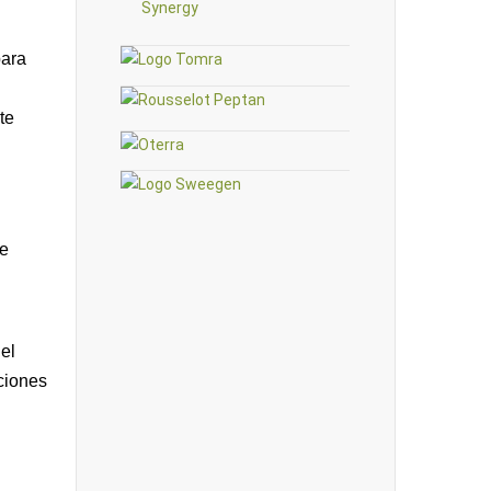
para
te
te
el
aciones