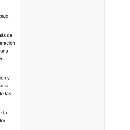
bajo
más de
eración
 una
en
ión y
hacia
de las
r la
tor