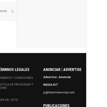
os en
ÉRMINOS LEGALES
ANUNCIAR | ADVERTISE
Advertise
|
Anunciar
RMINOS Y CONDICIONES
LÍTICA DE PRIVACIDAD Y
MEDIA KIT
OOKIE
jc@latamnewscorp.com
PA DEL SITIO
PUBLICACIONES