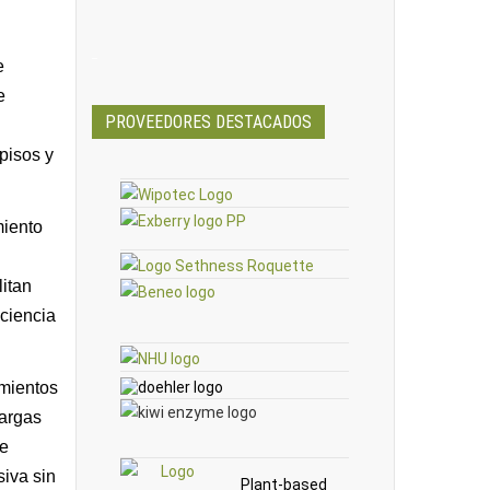
_
e
e
PROVEEDORES DESTACADOS
pisos y
miento
litan
ciencia
imientos
cargas
de
siva sin
Plant-based